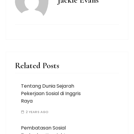
Jackie Evans
Related Posts
Tentang Dunia Sejarah
Pekerjaan Sosial di Inggris
Raya
2 YEARS AGO
Pembatasan Sosial