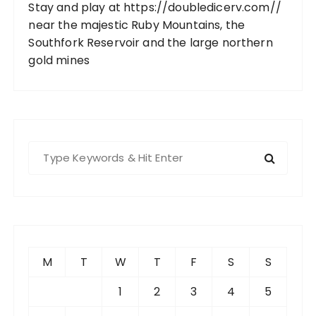
Stay and play at
https://doubledicerv.com//
near the majestic Ruby Mountains, the
Southfork Reservoir and the large northern
gold mines
S
e
a
r
c
h
f
M
T
W
T
F
S
S
o
r
1
2
3
4
5
: