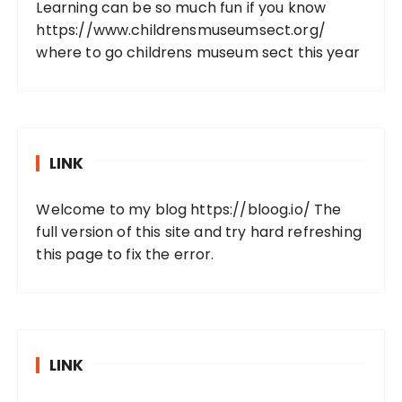
Learning can be so much fun if you know
https://www.childrensmuseumsect.org/
where to go childrens museum sect this year
LINK
Welcome to my blog
https://bloog.io/
The
full version of this site and try hard refreshing
this page to fix the error.
LINK