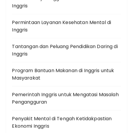
Inggris
Permintaan Layanan Kesehatan Mental di
Inggris
Tantangan dan Peluang Pendidikan Daring di
Inggris
Program Bantuan Makanan di Inggris untuk
Masyarakat
Pemerintah Inggris untuk Mengatasi Masalah
Pengangguran
Penyakit Mental di Tengah Ketidakpastian
Ekonomi Inggris