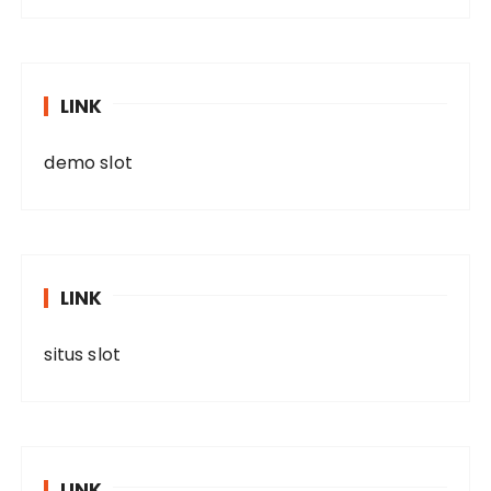
LINK
demo slot
LINK
situs slot
LINK