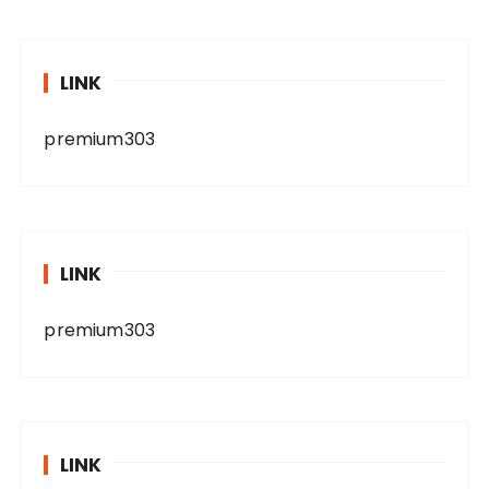
LINK
premium303
LINK
premium303
LINK