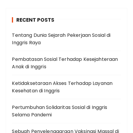
RECENT POSTS
Tentang Dunia Sejarah Pekerjaan Sosial di
Inggris Raya
Pembatasan Sosial Terhadap Kesejahteraan
Anak di Inggris
Ketidaksetaraan Akses Terhadap Layanan
Kesehatan di Inggris
Pertumbuhan Solidaritas Sosial di Inggris
Selama Pandemi
Sebuah Penyelenggaraan Vaksinasi Massal di