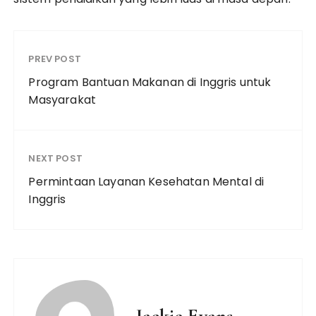
PREV POST
Program Bantuan Makanan di Inggris untuk
Masyarakat
NEXT POST
Permintaan Layanan Kesehatan Mental di
Inggris