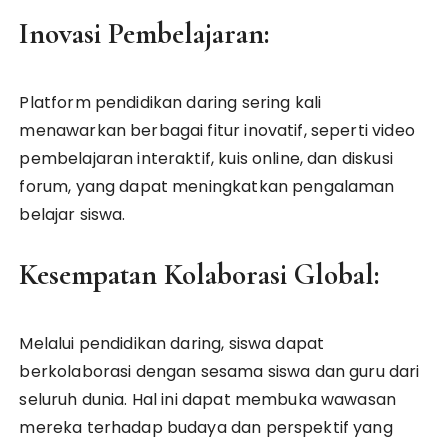
Inovasi Pembelajaran:
Platform pendidikan daring sering kali
menawarkan berbagai fitur inovatif, seperti video
pembelajaran interaktif, kuis online, dan diskusi
forum, yang dapat meningkatkan pengalaman
belajar siswa.
Kesempatan Kolaborasi Global:
Melalui pendidikan daring, siswa dapat
berkolaborasi dengan sesama siswa dan guru dari
seluruh dunia. Hal ini dapat membuka wawasan
mereka terhadap budaya dan perspektif yang