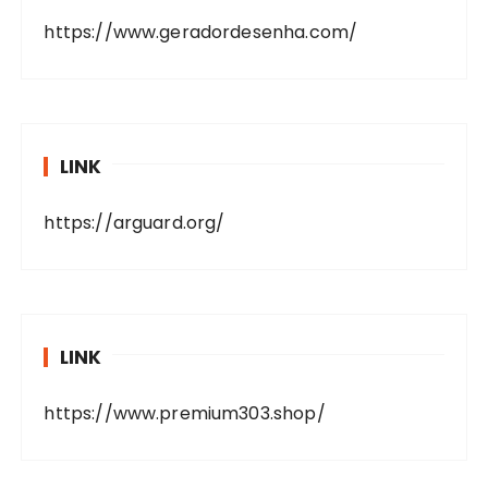
https://www.geradordesenha.com/
LINK
https://arguard.org/
LINK
https://www.premium303.shop/