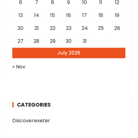
6
7
8
9
10
11
12
13
14
15
16
17
18
19
20
21
22
23
24
25
26
27
28
29
30
31
July 2026
« Nov
CATEGORIES
Discoverexeter