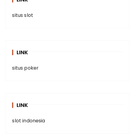
situs slot
LINK
situs poker
LINK
slot indonesia