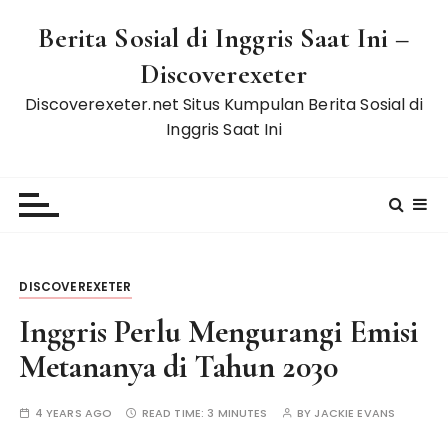
S
Berita Sosial di Inggris Saat Ini –
k
i
Discoverexeter
p
Discoverexeter.net Situs Kumpulan Berita Sosial di
t
Inggris Saat Ini
o
c
o
n
t
e
n
DISCOVEREXETER
t
Inggris Perlu Mengurangi Emisi
Metananya di Tahun 2030
4 YEARS AGO
READ TIME:
3 MINUTES
BY
JACKIE EVANS