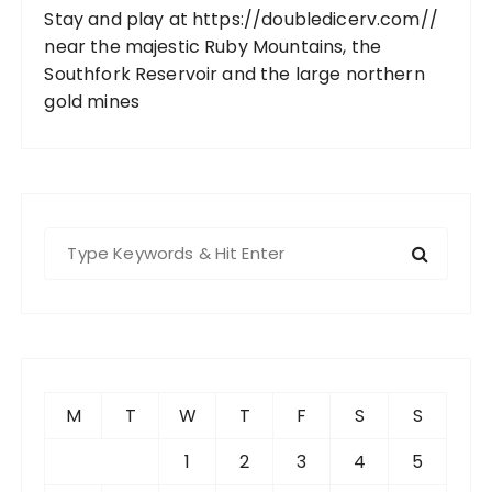
Stay and play at
https://doubledicerv.com//
near the majestic Ruby Mountains, the
Southfork Reservoir and the large northern
gold mines
S
e
a
r
c
h
f
M
T
W
T
F
S
S
o
r
1
2
3
4
5
: