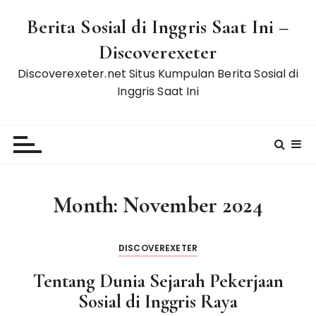
S
Berita Sosial di Inggris Saat Ini –
k
i
Discoverexeter
p
Discoverexeter.net Situs Kumpulan Berita Sosial di
t
Inggris Saat Ini
o
c
o
n
t
e
Month:
November 2024
n
t
DISCOVEREXETER
Tentang Dunia Sejarah Pekerjaan
Sosial di Inggris Raya