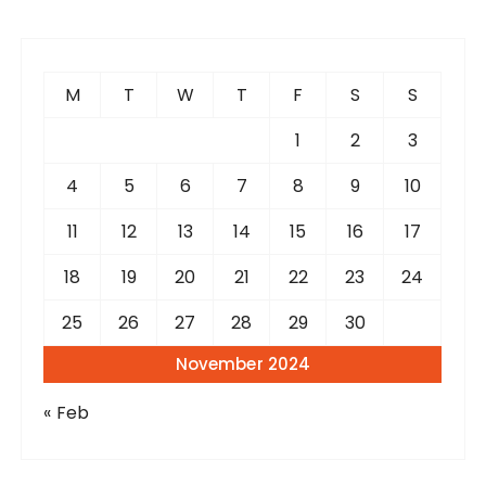
r
c
h
f
M
T
W
T
F
S
S
o
r
1
2
3
:
4
5
6
7
8
9
10
11
12
13
14
15
16
17
18
19
20
21
22
23
24
25
26
27
28
29
30
November 2024
« Feb