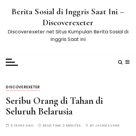
S
Berita Sosial di Inggris Saat Ini –
k
i
Discoverexeter
p
Discoverexeter.net Situs Kumpulan Berita Sosial di
t
Inggris Saat Ini
o
c
o
n
t
e
n
DISCOVEREXETER
t
Seribu Orang di Tahan di
Seluruh Belarusia
6 YEARS AGO
READ TIME:
3 MINUTES
BY
JACKIE EVANS