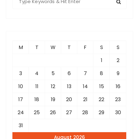
e
a
r
c
h
f
M
T
W
T
F
S
S
o
r
1
2
:
3
4
5
6
7
8
9
10
11
12
13
14
15
16
17
18
19
20
21
22
23
24
25
26
27
28
29
30
31
August 2026