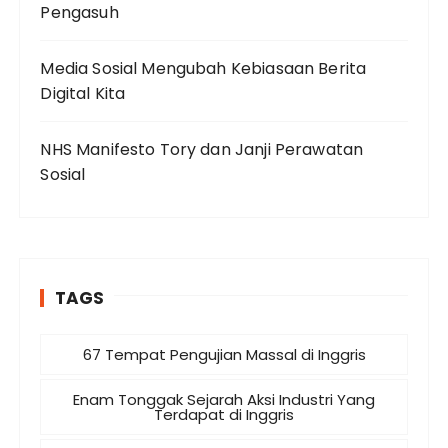
Pengasuh
Media Sosial Mengubah Kebiasaan Berita
Digital Kita
NHS Manifesto Tory dan Janji Perawatan
Sosial
TAGS
67 Tempat Pengujian Massal di Inggris
Enam Tonggak Sejarah Aksi Industri Yang
Terdapat di Inggris