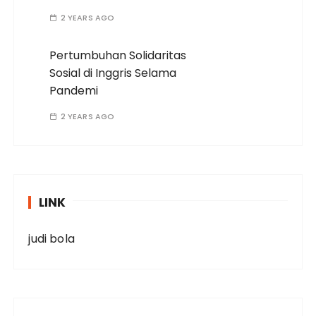
2 YEARS AGO
Pertumbuhan Solidaritas
Sosial di Inggris Selama
Pandemi
2 YEARS AGO
LINK
judi bola