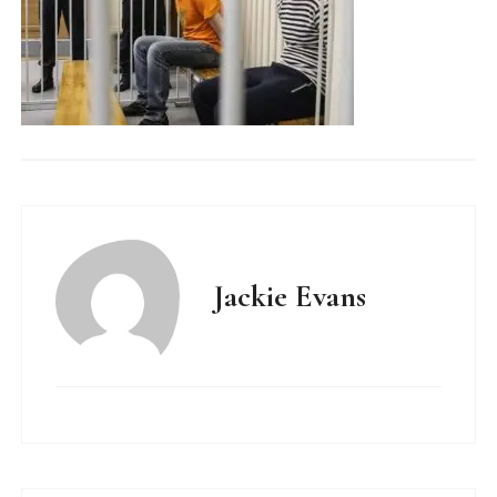
Jackie Evans