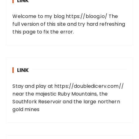
LINK
Welcome to my blog
https://bloog.io/
The
full version of this site and try hard refreshing
this page to fix the error.
LINK
Stay and play at
https://doubledicerv.com//
near the majestic Ruby Mountains, the
Southfork Reservoir and the large northern
gold mines