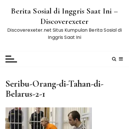
S
Berita Sosial di Inggris Saat Ini –
k
i
Discoverexeter
p
Discoverexeter.net Situs Kumpulan Berita Sosial di
t
Inggris Saat Ini
o
c
o
n
t
e
Seribu-Orang-di-Tahan-di-
n
t
Belarus-2-1