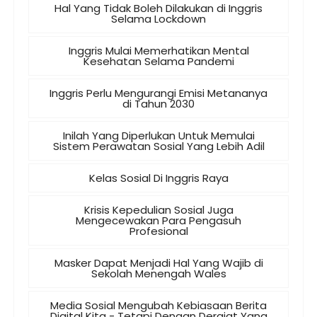
Hal Yang Tidak Boleh Dilakukan di Inggris
Selama Lockdown
Inggris Mulai Memerhatikan Mental
Kesehatan Selama Pandemi
Inggris Perlu Mengurangi Emisi Metananya
di Tahun 2030
Inilah Yang Diperlukan Untuk Memulai
Sistem Perawatan Sosial Yang Lebih Adil
Kelas Sosial Di Inggris Raya
Krisis Kepedulian Sosial Juga
Mengecewakan Para Pengasuh
Profesional
Masker Dapat Menjadi Hal Yang Wajib di
Sekolah Menengah Wales
Media Sosial Mengubah Kebiasaan Berita
Digital Kita - Tetapi Dengan Derajat Yang