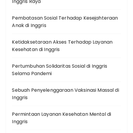
Inggris Raya
Pembatasan Sosial Terhadap Kesejahteraan
Anak di Inggris
Ketidaksetaraan Akses Terhadap Layanan
Kesehatan di Inggris
Pertumbuhan Solidaritas Sosial di Inggris
Selama Pandemi
Sebuah Penyelenggaraan Vaksinasi Massal di
Inggris
Permintaan Layanan Kesehatan Mental di
Inggris