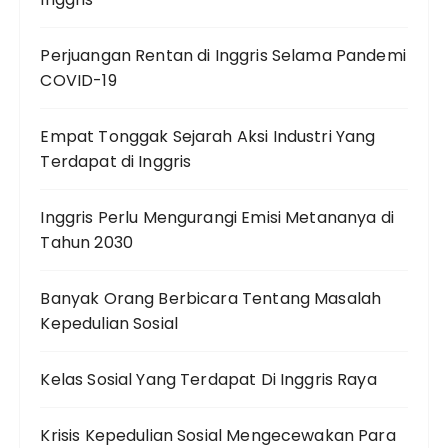
Perjuangan Rentan di Inggris Selama Pandemi
COVID-19
Empat Tonggak Sejarah Aksi Industri Yang
Terdapat di Inggris
Inggris Perlu Mengurangi Emisi Metananya di
Tahun 2030
Banyak Orang Berbicara Tentang Masalah
Kepedulian Sosial
Kelas Sosial Yang Terdapat Di Inggris Raya
Krisis Kepedulian Sosial Mengecewakan Para