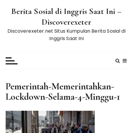
S
Berita Sosial di Inggris Saat Ini –
k
i
Discoverexeter
p
Discoverexeter.net Situs Kumpulan Berita Sosial di
t
Inggris Saat Ini
o
c
o
n
t
e
Pemerintah-Memerintahkan-
n
t
Lockdown-Selama-4-Minggu-1