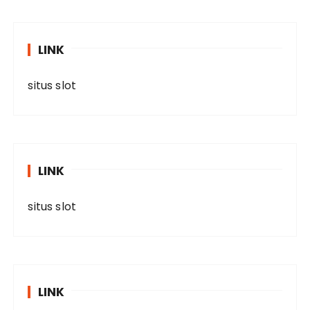
LINK
situs slot
LINK
situs slot
LINK