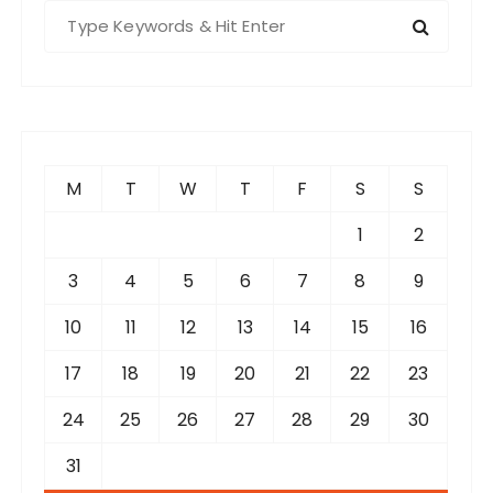
S
e
a
r
c
h
f
M
T
W
T
F
S
S
o
r
1
2
:
3
4
5
6
7
8
9
10
11
12
13
14
15
16
17
18
19
20
21
22
23
24
25
26
27
28
29
30
31