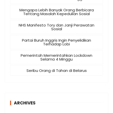
Mengapa Lebih Banyak Orang Berbicara
Tentang Masalah Kepedulian Sosial
NHS Manifesto Tory dan Janji Perawatan
Sosial
Partai Buruh Inggris Ingin Penyelidikan
Terhadap Lobi
Pemerintah Memerintahkan Lockdown
Selama 4 Minggu
Seribu Orang di Tahan di Belarus
ARCHIVES