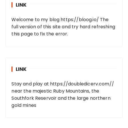
LINK
Welcome to my blog
https://bloog.io/
The
full version of this site and try hard refreshing
this page to fix the error.
LINK
Stay and play at
https://doubledicerv.com//
near the majestic Ruby Mountains, the
Southfork Reservoir and the large northern
gold mines