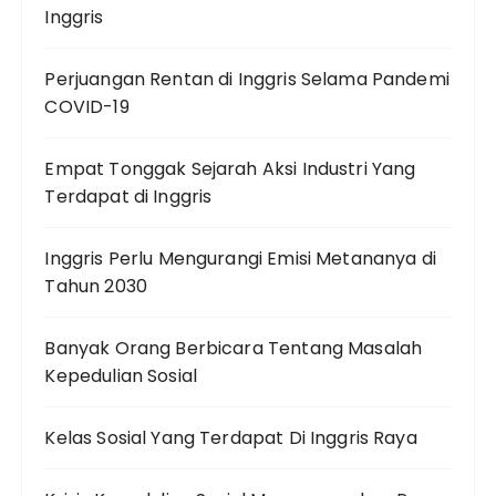
Inggris
Perjuangan Rentan di Inggris Selama Pandemi
COVID-19
Empat Tonggak Sejarah Aksi Industri Yang
Terdapat di Inggris
Inggris Perlu Mengurangi Emisi Metananya di
Tahun 2030
Banyak Orang Berbicara Tentang Masalah
Kepedulian Sosial
Kelas Sosial Yang Terdapat Di Inggris Raya