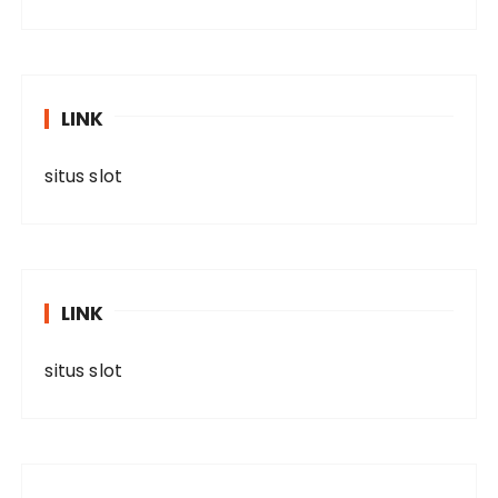
LINK
situs slot
LINK
situs slot