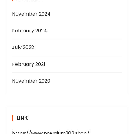
November 2024
February 2024
July 2022
February 2021
November 2020
LINK
https://www.premium303.shop/