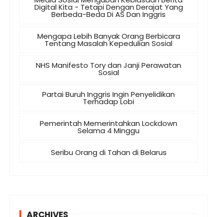
Digital Kita - Tetapi Dengan Derajat Yang
Berbeda-Beda Di AS Dan Inggris
Mengapa Lebih Banyak Orang Berbicara
Tentang Masalah Kepedulian Sosial
NHS Manifesto Tory dan Janji Perawatan
Sosial
Partai Buruh Inggris Ingin Penyelidikan
Terhadap Lobi
Pemerintah Memerintahkan Lockdown
Selama 4 Minggu
Seribu Orang di Tahan di Belarus
ARCHIVES