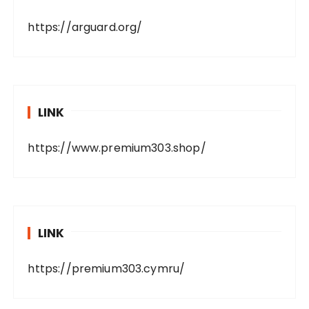
https://arguard.org/
LINK
https://www.premium303.shop/
LINK
https://premium303.cymru/