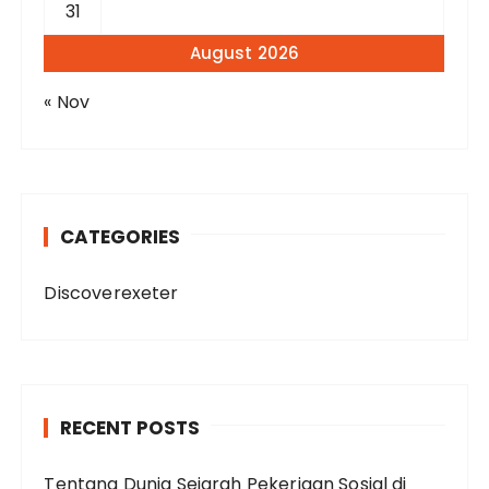
31
August 2026
« Nov
CATEGORIES
Discoverexeter
RECENT POSTS
Tentang Dunia Sejarah Pekerjaan Sosial di